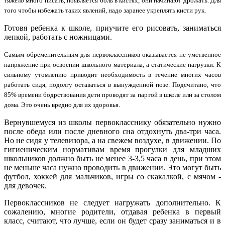
тяжело много писать, появляется боль в кистях, они начинают дрожать. Для
того чтобы избежать таких явлений, надо заранее укреплять кисти рук.
Готовя ребенка к школе, приучите его рисовать, заниматься
лепкой, работать с ножницами.
Самым обременительным для первоклассников оказывается не умственное
напряжение при освоении школьного материала, а статические нагрузки. К
сильному утомлению приводит необходимость в течение многих часов
работать сидя, подолгу оставаться в вынужденной позе. Подсчитано, что
85% времени бодрствования дети проводят за партой в школе или за столом
дома. Это очень вредно для их здоровья.
Вернувшемуся из школы первокласснику обязательно нужно
после обеда или после дневного сна отдохнуть два-три часа.
Но не сидя у телевизора, а на свежем воздухе, в движении. По
гигиеническим нормативам время прогулки для младших
школьников должно быть не менее 3-3,5 часа в день, при этом
не меньше часа нужно проводить в движении. Это могут быть
футбол, хоккей для мальчиков, игры со скакалкой, с мячом -
для девочек.
Первоклассников не следует нагружать дополнительно. К
сожалению, многие родители, отдавая ребенка в первый
класс, считают, что лучше, если он будет сразу заниматься и в