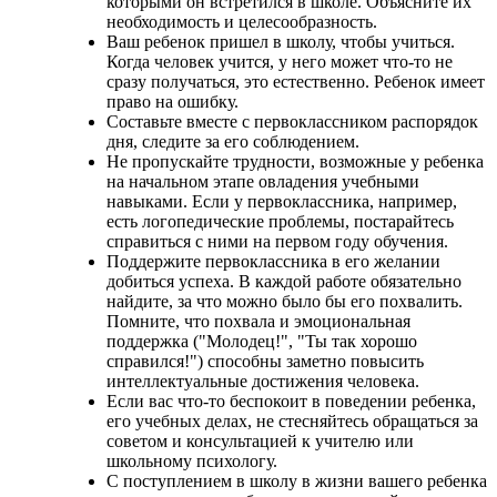
которыми он встретился в школе. Объясните их
необходимость и целесообразность.
Ваш ребенок пришел в школу, чтобы учиться.
Когда человек учится, у него может что-то не
сразу получаться, это естественно. Ребенок имеет
право на ошибку.
Составьте вместе с первоклассником распорядок
дня, следите за его соблюдением.
Не пропускайте трудности, возможные у ребенка
на начальном этапе овладения учебными
навыками. Если у первоклассника, например,
есть логопедические проблемы, постарайтесь
справиться с ними на первом году обучения.
Поддержите первоклассника в его желании
добиться успеха. В каждой работе обязательно
найдите, за что можно было бы его похвалить.
Помните, что похвала и эмоциональная
поддержка ("Молодец!", "Ты так хорошо
справился!") способны заметно повысить
интеллектуальные достижения человека.
Если вас что-то беспокоит в поведении ребенка,
его учебных делах, не стесняйтесь обращаться за
советом и консультацией к учителю или
школьному психологу.
С поступлением в школу в жизни вашего ребенка