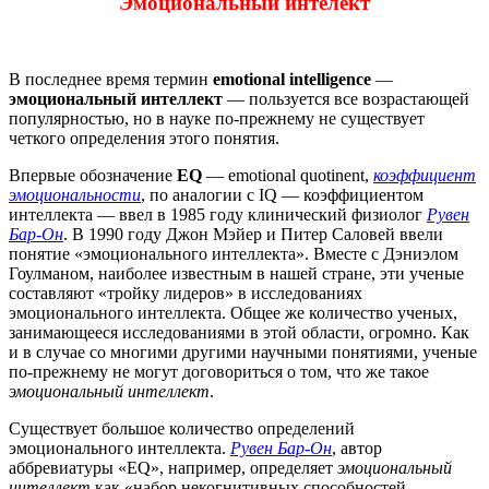
Эмоциональный интелект
В последнее время термин
emotional intelligence
—
эмоциональный интеллект
— пользуется все возрастающей
популярностью, но в науке по-прежнему не существует
четкого определения этого понятия.
Впервые обозначение
EQ
— emotional quotinent,
коэффициент
эмоциональности
, по аналогии с IQ — коэффициентом
интеллекта — ввел в 1985 году клинический физиолог
Рувен
Бар-Он
. В 1990 году Джон Мэйер и Питер Саловей ввели
понятие «эмоционального интеллекта». Вместе с Дэниэлом
Гоулманом, наиболее известным в нашей стране, эти ученые
составляют «тройку лидеров» в исследованиях
эмоционального интеллекта. Общее же количество ученых,
занимающееся исследованиями в этой области, огромно. Как
и в случае со многими другими научными понятиями, ученые
по-прежнему не могут договориться о том, что же такое
эмоциональный интеллект
.
Существует большое количество определений
эмоционального интеллекта.
Рувен Бар-Он
, автор
аббревиатуры «EQ», например, определяет
эмоциональный
интеллект
как «набор некогнитивных способностей,