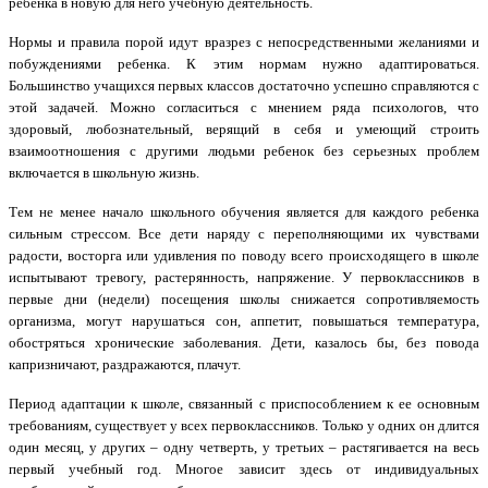
ребенка в новую для него учебную деятельность.
Нормы и правила порой идут вразрез с непосредственными желаниями и
побуждениями ребенка. К этим нормам нужно адаптироваться.
Большинство учащихся первых классов достаточно успешно справляются с
этой задачей. Можно согласиться с мнением ряда психологов, что
здоровый, любознательный, верящий в себя и умеющий строить
взаимоотношения с другими людьми ребенок без серьезных проблем
включается в школьную жизнь.
Тем не менее начало школьного обучения является для каждого ребенка
сильным стрессом. Все дети наряду с переполняющими их чувствами
радости, восторга или удивления по поводу всего происходящего в школе
испытывают тревогу, растерянность, напряжение. У первоклассников в
первые дни (недели) посещения школы снижается сопротивляемость
организма, могут нарушаться сон, аппетит, повышаться температура,
обостряться хронические заболевания. Дети, казалось бы, без повода
капризничают, раздражаются, плачут.
Период адаптации к школе, связанный с приспособлением к ее основным
требованиям, существует у всех первоклассников. Только у одних он длится
один месяц, у других – одну четверть, у третьих – растягивается на весь
первый учебный год. Многое зависит здесь от индивидуальных