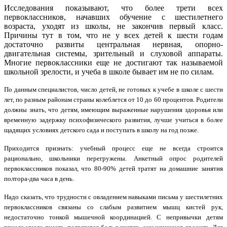
Исследования показывают, что более трети всех
первоклассников, начавших обучение с шестилетнего
возраста, уходят из школы, не закончив первый класс.
Причины тут в том, что не у всех детей к шести годам
достаточно развиты центральная нервная, опорно-
двигательная системы, зрительный и слуховой аппараты.
Многие первоклассники еще не достигают так называемой
школьной зрелости, и учеба в школе бывает им не по силам.
По данным специалистов, число детей, не готовых к учебе в школе с шести
лет, по разным районам страны колеблется от 10 до 60 процентов. Родители
должны знать, что детям, имеющим выраженные нарушения здоровья или
временную задержку психофизического развития, лучше учиться в более
щадящих условиях детского сада и поступать в школу на год позже.
Приходится признать: учебный процесс еще не всегда строится
рационально, школьники перегружены. Анкетный опрос родителей
первоклассников показал, что 80-90% детей тратят на домашние занятия
полтора-два часа в день.
Надо сказать, что трудности с овладением навыками письма у шестилетних
первоклассников связаны со слабым развитием мышц кистей рук,
недостаточно тонкой мышечной координацией. С непривычки детям