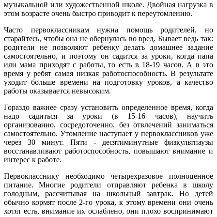
музыкальной или художественной школе. Двойная нагрузка в
этом возрасте очень быстро приводит к переутомлению.
Часто первоклассникам нужна помощь родителей, но
старайтесь, чтобы она не обернулась во вред. Бывает ведь так:
родители не позволяют ребенку делать домашнее задание
самостоятельно, и поэтому он садится за уроки, когда папа
или мама приходят с работы, то есть в 18-19 часов. А в это
время у ребят самая низкая работоспособность. В результате
уходит больше времени на подготовку уроков, а качество
работы оказывается невысоким.
Гораздо важнее сразу установить определенное время, когда
надо садиться за уроки (в 15-16 часов), научить
организованно, сосредоточенно, без отвлечений заниматься
самостоятельно. Утомление наступает у первоклассников уже
через 30 минут. Пяти - десятиминутные физкультпаузы
восстанавливают работоспособность, повышают внимание и
интерес к работе.
Первокласснику необходимо четырехразовое полноценное
питание. Многие родители отправляют ребенка в школу
голодным, рассчитывая на школьный завтрак. Но детей
обычно кормят после 2-го урока, к этому времени они очень
хотят есть, внимание их ослаблено, они плохо воспринимают