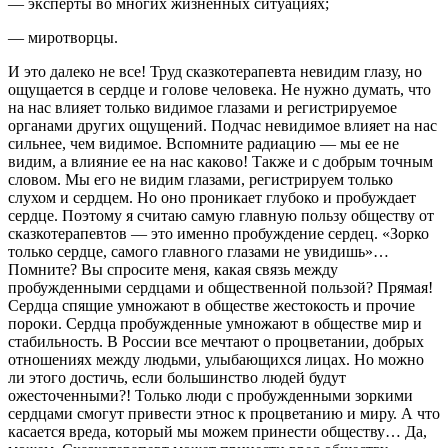
— эксперты во многих жизненных ситуациях;
— миротворцы.
И это далеко не все! Труд сказкотерапевта невидим глазу, но
ощущается в сердце и голове человека. Не нужно думать, что
на нас влияет только видимое глазами и регистрируемое
органами других ощущений. Подчас невидимое влияет на нас
сильнее, чем видимое. Вспомните радиацию — мы ее не
видим, а влияние ее на нас каково! Также и с добрым точным
словом. Мы его не видим глазами, регистрируем только
слухом и сердцем. Но оно проникает глубоко и пробуждает
сердце. Поэтому я считаю самую главную пользу обществу от
сказкотерапевтов — это именно пробуждение сердец. «Зорко
только сердце, самого главного глазами не увидишь»…
Помните? Вы спросите меня, какая связь между
пробужденными сердцами и общественной пользой? Прямая!
Сердца спящие умножают в обществе жестокость и прочие
пороки. Сердца пробужденные умножают в обществе мир и
стабильность. В России все мечтают о процветании, добрых
отношениях между людьми, улыбающихся лицах. Но можно
ли этого достичь, если большинство людей будут
ожесточенными?! Только люди с пробужденными зоркими
сердцами смогут привести этнос к процветанию и миру. А что
касается вреда, который мы можем принести обществу… Да,