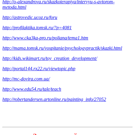
http://o-alexandrova.ru/skazkoterapiya/intervyu-s-avtorom-
metoda.html
http://astrovedic.ucoz.ru/foru
http://profilaktika.tomsk.ru/?p=4081
http://www.cka3ka-pro.ru/poliana/tema1.htm
http://mama.tomsk.ru/vospitanie/psychologypractik/skazki.html
http://kids.wikimart.ru/toy_creation_development/
http://portal144.rx22.ru/viewtopic.php
http://mc-dovira.com.ua/
http://www.edu54.ru/tale/teach
http://robertandersen.artonline.ru/painting_info/27052