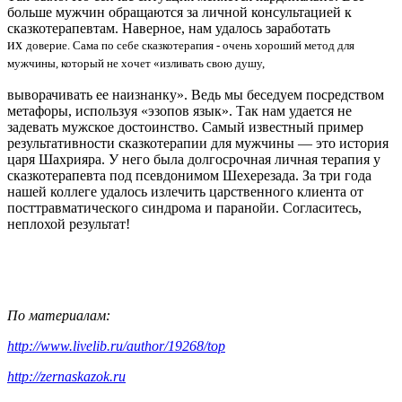
больше мужчин обращаются за личной консультацией к
сказкотерапевтам. Наверное, нам удалось заработать
их
доверие. Сама по себе сказкотерапия - очень хороший метод для
мужчины, который не хочет «изливать свою душу,
выворачивать ее наизнанку». Ведь мы беседуем посредством
метафоры, используя «эзопов язык». Так нам удается не
задевать мужское достоинство. Самый известный пример
результативности сказкотерапии для мужчины — это история
царя Шахрияра. У него была долгосрочная личная терапия у
сказкотерапевта под псевдонимом Шехерезада. За три года
нашей коллеге удалось излечить царственного клиента от
посттравматического синдрома и паранойи. Согласитесь,
неплохой результат!
По материалам:
http://www.livelib.ru/author/19268/top
http://zernaskazok.ru